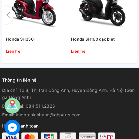
Honda SH350i
Honda SH160 đặc biệt
Liên hệ
Liên hệ
Thông tin liên hệ
Địa chỉ:
Tổ 8, Thị trấn Đông Anh, Huyện Đông Anh, Hà Nội (Gần
ga Đông Anh)
Điện thoại:
084.511.2323
Email:
khoptchinhhang@qhparts.com
Hỗ trợ thanh toán