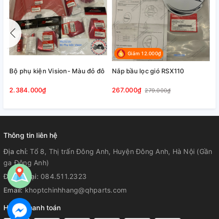
Giảm 12.000₫
Bộ phụ kiện Vision- Màu đỏ đô
Nắp bầu lọc gió RSX110
2.384.000₫
267.000₫
279.000₫
Thông tin liên hệ
Địa chỉ:
Tổ 8, Thị trấn Đông Anh, Huyện Đông Anh, Hà Nội (Gần
ga Đông Anh)
Điện thoại:
084.511.2323
Email:
khoptchinhhang@qhparts.com
Hỗ trợ thanh toán