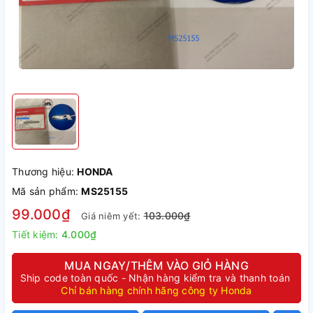
Thương hiệu:
HONDA
Mã sản phẩm:
MS25155
99.000₫
103.000₫
Giá niêm yết:
Tiết kiệm:
4.000₫
MUA NGAY/THÊM VÀO GIỎ HÀNG
Ship code toàn quốc - Nhận hàng kiểm tra và thanh toán
Chỉ bán hàng chính hãng công ty Honda