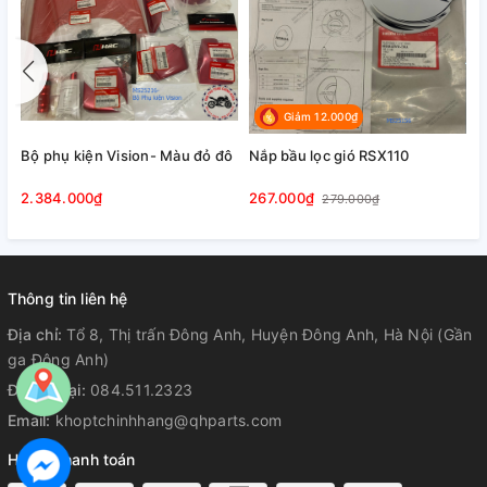
Giảm 12.000₫
Bộ phụ kiện Vision- Màu đỏ đô
Nắp bầu lọc gió RSX110
2.384.000₫
267.000₫
279.000₫
Thông tin liên hệ
Địa chỉ:
Tổ 8, Thị trấn Đông Anh, Huyện Đông Anh, Hà Nội (Gần
ga Đông Anh)
Điện thoại:
084.511.2323
Email:
khoptchinhhang@qhparts.com
Hỗ trợ thanh toán