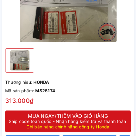
Thương hiệu:
HONDA
Mã sản phẩm:
MS25174
313.000₫
MUA NGAY/THÊM VÀO GIỎ HÀNG
Ship code toàn quốc - Nhận hàng kiểm tra và thanh toán
Chỉ bán hàng chính hãng công ty Honda