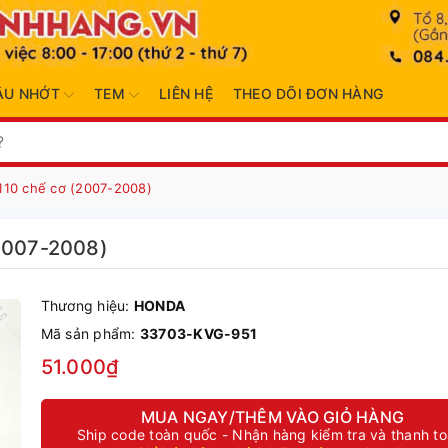
ẦU NHỚT
TEM
LIÊN HỆ
THEO DÕI ĐƠN HÀNG
 110 chế cơ (2007-2008)
(2007-2008)
Thương hiệu:
HONDA
Mã sản phẩm:
33703-KVG-951
51.000₫
MUA NGAY/THÊM VÀO GIỎ HÀNG
Ship code toàn quốc - Nhận hàng kiểm tra và thanh t