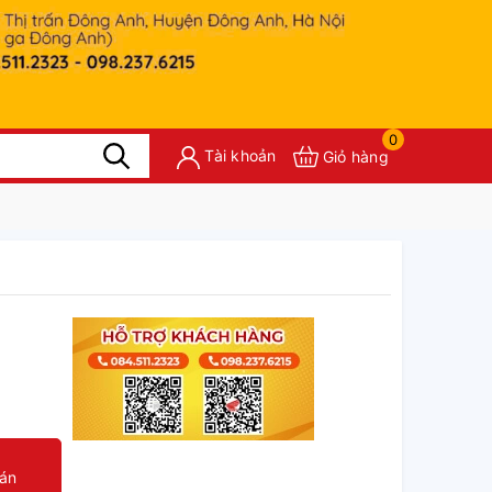
0
Tài khoản
Giỏ hàng
oán