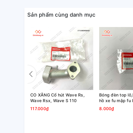
Sản phẩm cùng danh mục
y hợp sơ
CO XĂNG Cổ hút Wave Rs,
Bóng đèn top lô
10i
Wave Rsx, Wave S 110
hồ xe fu mập fu 
neo x 2 s110 rsx
117.000₫
8.000₫