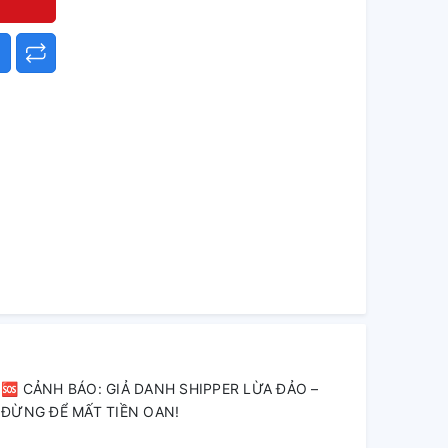
🆘 CẢNH BÁO: GIẢ DANH SHIPPER LỪA ĐẢO –
ĐỪNG ĐỂ MẤT TIỀN OAN!