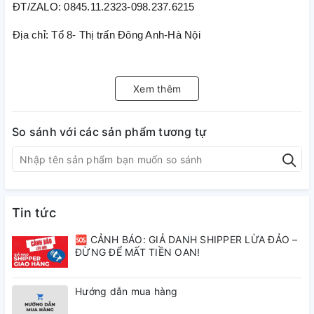
ĐT/ZALO: 0845.11.2323-098.237.6215
Địa chỉ: Tổ 8- Thị trấn Đông Anh-Hà Nội
Xem thêm
So sánh với các sản phẩm tương tự
Tin tức
🆘 CẢNH BÁO: GIẢ DANH SHIPPER LỪA ĐẢO –
ĐỪNG ĐỂ MẤT TIỀN OAN!
Hướng dẫn mua hàng