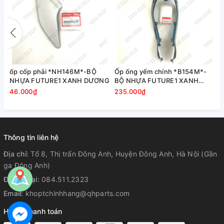
ốp cốp phải *NH146M*-BỘ
Ốp ống yếm chính *B154M*-
NG
NHỰA FUTURE1 XANH DƯƠNG
BỘ NHỰA FUTURE1 XANH
DƯƠNG
46.000₫
235.000₫
Thông tin liên hệ
Địa chỉ:
Tổ 8, Thị trấn Đông Anh, Huyện Đông Anh, Hà Nội (Gần
ga Đông Anh)
Điện thoại:
084.511.2323
Email:
khoptchinhhang@qhparts.com
Hỗ trợ thanh toán