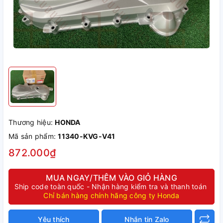
Thương hiệu:
HONDA
Mã sản phẩm:
11340-KVG-V41
872.000₫
MUA NGAY/THÊM VÀO GIỎ HÀNG
Ship code toàn quốc - Nhận hàng kiểm tra và thanh toán
Chỉ bán hàng chính hãng công ty Honda
Yêu thích
Nhắn tin Zalo