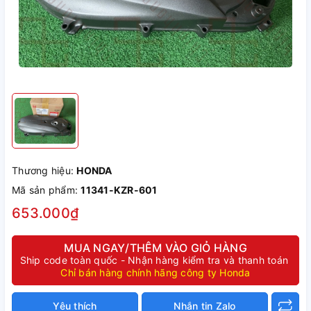
Thương hiệu:
HONDA
Mã sản phẩm:
11341-KZR-601
653.000₫
MUA NGAY/THÊM VÀO GIỎ HÀNG
Ship code toàn quốc - Nhận hàng kiểm tra và thanh toán
Chỉ bán hàng chính hãng công ty Honda
Yêu thích
Nhắn tin Zalo