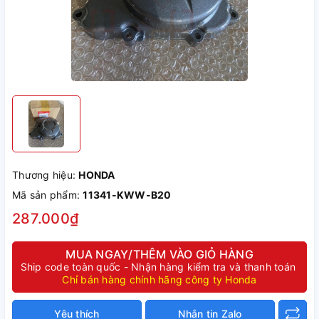
Thương hiệu:
HONDA
Mã sản phẩm:
11341-KWW-B20
287.000₫
MUA NGAY/THÊM VÀO GIỎ HÀNG
Ship code toàn quốc - Nhận hàng kiểm tra và thanh toán
Chỉ bán hàng chính hãng công ty Honda
Yêu thích
Nhắn tin Zalo