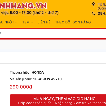
ẦU NHỚT
TEM
LIÊN HỆ
THEO DÕI ĐƠN HÀNG
Thương hiệu:
HONDA
Mã sản phẩm:
11341-KWW-710
290.000₫
MUA NGAY/THÊM VÀO GIỎ HÀNG
Ship code toàn quốc - Nhận hàng kiểm tra và thanh t