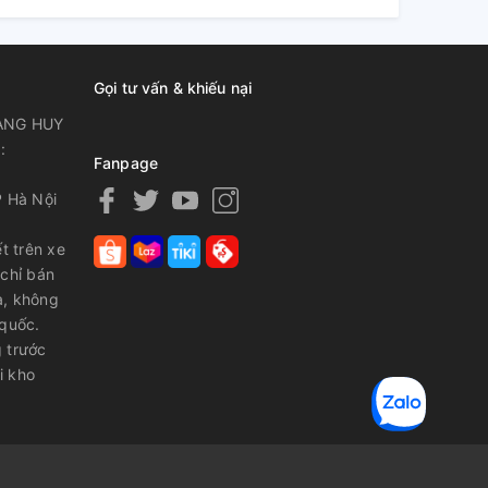
Gọi tư vấn & khiếu nại
ANG HUY
:
Fanpage
P Hà Nội
t trên xe
 chỉ bán
a, không
 quốc.
 trước
i kho