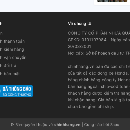
ch
Về chúng tôi
ản
CÔNG TY CỔ PHẦN NHỰA QU
GPKD: 0101107084 - Ngày cấp
h thanh toán
20/03/2001
ch kiểm hàng
Nơi cấp: Sở kế hoạch đầu tư T
ch vận chuyển
h đổi trả
chinhhang.vn bán đủ các chi tiế
của tất cả các dòng xe Honda,
ch bảo mật
hàng chính hãng công ty Hond
bán hàng ngoài, ship-cod toàn
khách hàng được kiểm tra hàng
khi nhận hàng. Giá bán là giá tạ
chưa bao gồm phí ship.
© Bản quyền thuộc về
chinhhang.vn
|
Cung cấp bởi
Sapo