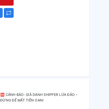
🆘 CẢNH BÁO: GIẢ DANH SHIPPER LỪA ĐẢO –
ĐỪNG ĐỂ MẤT TIỀN OAN!