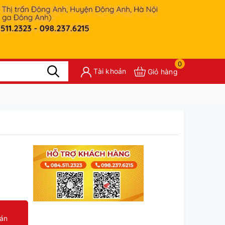
0
Tài khoản
Giỏ hàng
oán