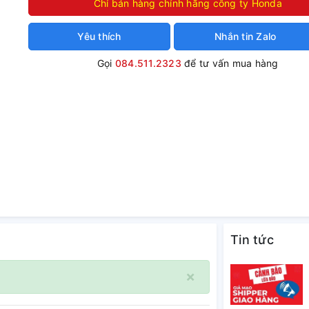
Chỉ bán hàng chính hãng công ty Honda
Yêu thích
Nhắn tin Zalo
Gọi
084.511.2323
để tư vấn mua hàng
Tin tức
×