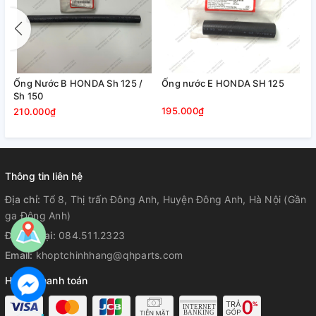
.
Ống Nước B HONDA Sh 125 /
Ống nước E HONDA SH 125
H
Sh 150
195.000₫
210.000₫
Thông tin liên hệ
Địa chỉ:
Tổ 8, Thị trấn Đông Anh, Huyện Đông Anh, Hà Nội (Gần
ga Đông Anh)
Điện thoại:
084.511.2323
Email:
khoptchinhhang@qhparts.com
Hỗ trợ thanh toán