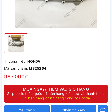
Thương hiệu:
HONDA
Mã sản phẩm:
MS25264
967.000₫
MUA NGAY/THÊM VÀO GIỎ HÀNG
Ship code toàn quốc - Nhận hàng kiểm tra và thanh toán
Chỉ bán hàng chính hãng công ty Honda
Yêu thích
Nhắn tin Zalo