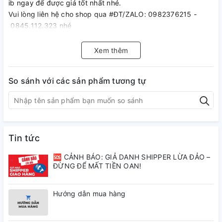
ib ngay để được giá tốt nhất nhé.
Vui lòng liên hệ cho shop qua #ĐT/ZALO: 0982376215 -
0845.112.323 nhé
Bạn Vui lòng xem kỹ sản phẩm hoặc chat với shop trước khi
đặt hàng để mua được sản phẩm ưng ý nhất. Tránh hủy đơn
Xem thêm
gây thiệt hại cho shop và đơn vị vận chuyển ! Shop sẽ phản
hồi sớm nhất ạ
So sánh với các sản phẩm tương tự
#facebook:
https://www.facebook.com/Khophutungchinhhang
#Địa chỉ: số 88-tổ 8-TT Đông Anh-Hà Nội
Tin tức
🆘 CẢNH BÁO: GIẢ DANH SHIPPER LỪA ĐẢO –
ĐỪNG ĐỂ MẤT TIỀN OAN!
Hướng dẫn mua hàng