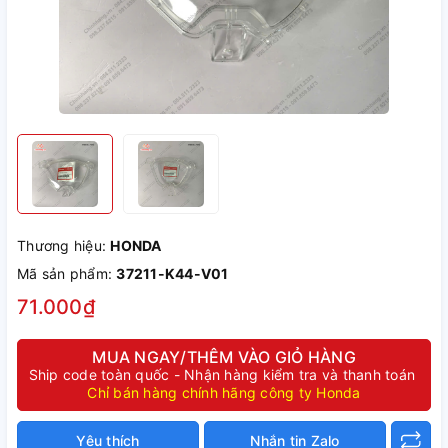
Thương hiệu:
HONDA
Mã sản phẩm:
37211-K44-V01
71.000₫
MUA NGAY/THÊM VÀO GIỎ HÀNG
Ship code toàn quốc - Nhận hàng kiểm tra và thanh toán
Chỉ bán hàng chính hãng công ty Honda
Yêu thích
Nhắn tin Zalo