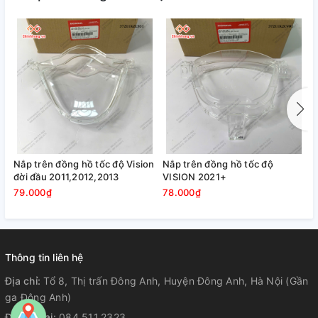
Nắp trên đồng hồ tốc độ Vision
Nắp trên đồng hồ tốc độ
B
đời đầu 2011,2012,2013
VISION 2021+
2
79.000₫
78.000₫
1
Thông tin liên hệ
Địa chỉ:
Tổ 8, Thị trấn Đông Anh, Huyện Đông Anh, Hà Nội (Gần
ga Đông Anh)
Điện thoại:
084.511.2323