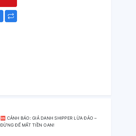
🆘 CẢNH BÁO: GIẢ DANH SHIPPER LỪA ĐẢO –
ĐỪNG ĐỂ MẤT TIỀN OAN!