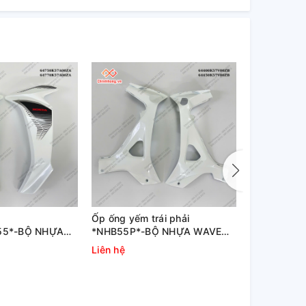
Ốp ống yếm trái phải
Bộ ốp sườn 
B55*-BỘ NHỰA
*NHB55P*-BỘ NHỰA WAVE
BỘ NHỰA W
SỐ TRẮNG ĐEN
BLADE SỐ TRẮNG ĐEN
TRẮNG ĐE
Liên hệ
Liên hệ
THƯỜNG