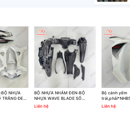
-BỘ NHỰA
BỘ NHỰA NHÁM ĐEN-BỘ
Bộ cánh yếm
Ố TRẮNG ĐEN
NHỰA WAVE BLADE SỐ
trái,phải*NH
TRẮNG ĐEN THƯỜNG
WAVE BLADE 
Liên hệ
Liên hệ
THƯỜNG