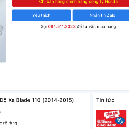
Chỉ bán hàng chính hãng công ty Honda
Yêu thích
Nhắn tin Zalo
Gọi
084.511.2323
để tư vấn mua hàng
 Độ Xe Blade 110 (2014-2015)
Tin tức
)
c rõ ràng