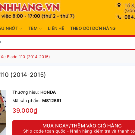
ẦU NHỚT
TEM
LIÊN HỆ
THEO DÕI ĐƠN HÀNG
Xe Blade 110 (2014-2015)
110 (2014-2015)
Thương hiệu:
HONDA
Mã sản phẩm:
MS12591
39.000₫
MUA NGAY/THÊM VÀO GIỎ HÀNG
Ship code toàn quốc - Nhận hàng kiểm tra và thanh t