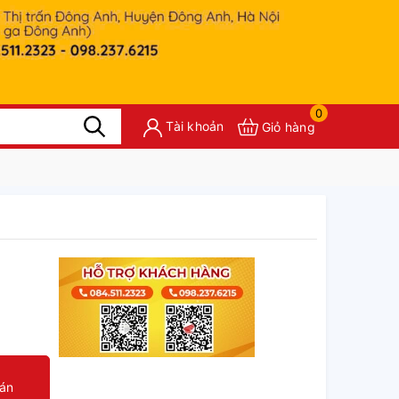
0
Tài khoản
Giỏ hàng
oán