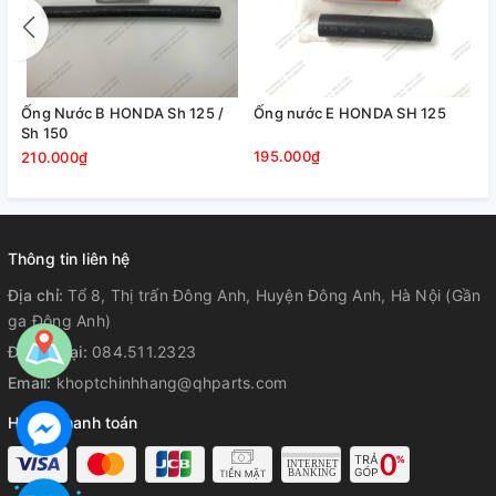
.
Ống Nước B HONDA Sh 125 /
Ống nước E HONDA SH 125
H
Sh 150
195.000₫
210.000₫
Thông tin liên hệ
Địa chỉ:
Tổ 8, Thị trấn Đông Anh, Huyện Đông Anh, Hà Nội (Gần
ga Đông Anh)
Điện thoại:
084.511.2323
Email:
khoptchinhhang@qhparts.com
Hỗ trợ thanh toán