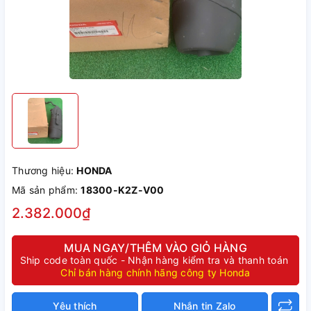
Thương hiệu:
HONDA
Mã sản phẩm:
18300-K2Z-V00
2.382.000₫
MUA NGAY/THÊM VÀO GIỎ HÀNG
Ship code toàn quốc - Nhận hàng kiểm tra và thanh toán
Chỉ bán hàng chính hãng công ty Honda
Yêu thích
Nhắn tin Zalo