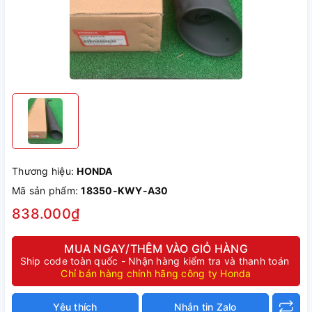
Thương hiệu:
HONDA
Mã sản phẩm:
18350-KWY-A30
838.000₫
MUA NGAY/THÊM VÀO GIỎ HÀNG
Ship code toàn quốc - Nhận hàng kiểm tra và thanh toán
Chỉ bán hàng chính hãng công ty Honda
Yêu thích
Nhắn tin Zalo