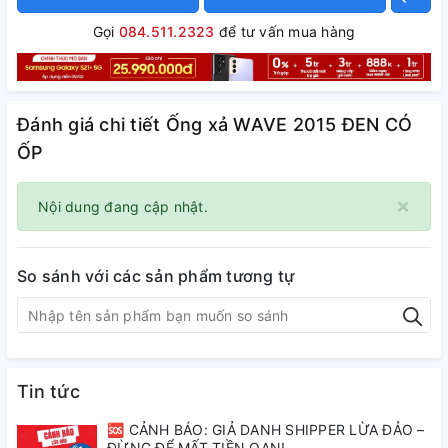
Gọi
084.511.2323
để tư vấn mua hàng
Đánh giá chi tiết Ống xả WAVE 2015 ĐEN CÓ
ỐP
×
Nội dung đang cập nhật.
So sánh với các sản phẩm tương tự
Tin tức
🆘 CẢNH BÁO: GIẢ DANH SHIPPER LỪA ĐẢO –
ĐỪNG ĐỂ MẤT TIỀN OAN!