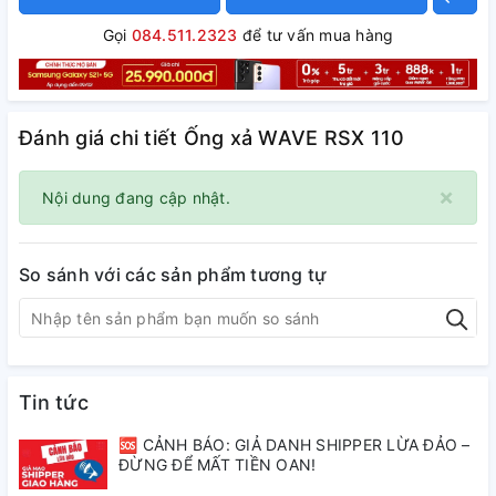
Gọi
084.511.2323
để tư vấn mua hàng
Đánh giá chi tiết Ống xả WAVE RSX 110
×
Nội dung đang cập nhật.
So sánh với các sản phẩm tương tự
Tin tức
🆘 CẢNH BÁO: GIẢ DANH SHIPPER LỪA ĐẢO –
ĐỪNG ĐỂ MẤT TIỀN OAN!