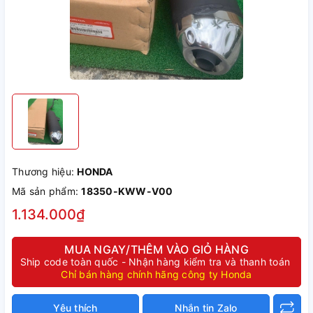
Thương hiệu:
HONDA
Mã sản phẩm:
18350-KWW-V00
1.134.000₫
MUA NGAY/THÊM VÀO GIỎ HÀNG
Ship code toàn quốc - Nhận hàng kiểm tra và thanh toán
Chỉ bán hàng chính hãng công ty Honda
Yêu thích
Nhắn tin Zalo