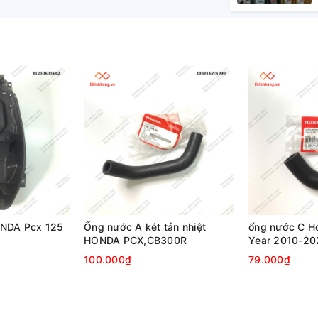
NDA Pcx 125
Ống nước A két tản nhiệt
ống nước C H
HONDA PCX,CB300R
Year 2010-20
100.000₫
79.000₫