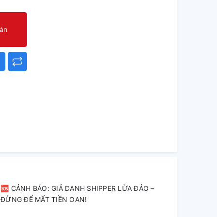
oán
🆘 CẢNH BÁO: GIẢ DANH SHIPPER LỪA ĐẢO –
ĐỪNG ĐỂ MẤT TIỀN OAN!