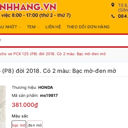
ẦU NHỚT
TEM
LIÊN HỆ
THEO DÕI ĐƠN HÀNG
 cho xe PCX 125 (P8) đời 2018. Có 2 màu: Bạc mờ-đen mờ
5 (P8) đời 2018. Có 2 màu: Bạc mờ-đen mờ
Thương hiệu:
HONDA
Mã sản phẩm:
ms19817
381.000₫
Màu sắc
bạc mờ
đen mờ