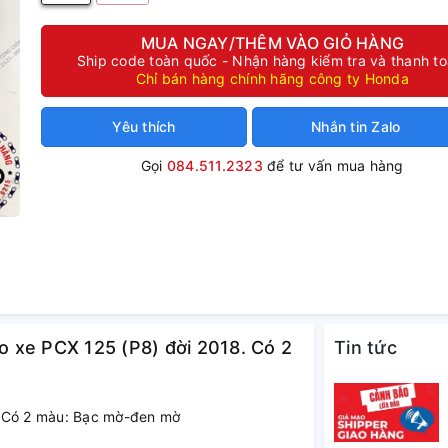
MUA NGAY/THÊM VÀO GIỎ HÀNG
Ship code toàn quốc - Nhận hàng kiểm tra và thanh t
Chỉ bán hàng chính hãng công ty Honda
Yêu thích
Nhắn tin Zalo
Gọi
084.511.2323
để tư vấn mua hàng
ho xe PCX 125 (P8) đời 2018. Có 2
Tin tức
. Có 2 màu: Bạc mờ-đen mờ