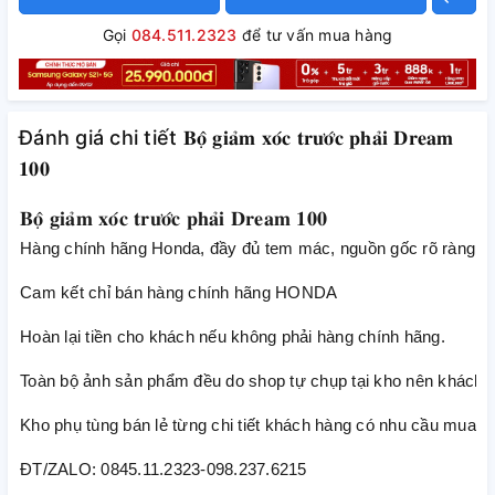
Gọi
084.511.2323
để tư vấn mua hàng
Đánh giá chi tiết 𝐁𝐨̣̂ 𝐠𝐢𝐚̉𝐦 𝐱𝐨́𝐜 𝐭𝐫𝐮̛𝐨̛́𝐜 𝐩𝐡𝐚̉𝐢 𝐃𝐫𝐞𝐚𝐦
𝟏𝟎𝟎
𝐁𝐨̣̂ 𝐠𝐢𝐚̉𝐦 𝐱𝐨́𝐜 𝐭𝐫𝐮̛𝐨̛́𝐜 𝐩𝐡𝐚̉𝐢 𝐃𝐫𝐞𝐚𝐦 𝟏𝟎𝟎
Hàng chính hãng Honda, đầy đủ tem mác, nguồn gốc rõ ràng
Cam kết chỉ bán hàng chính hãng HONDA
Hoàn lại tiền cho khách nếu không phải hàng chính hãng.
Toàn bộ ảnh sản phẩm đều do shop tự chụp tại kho nên khách h
Kho phụ tùng bán lẻ từng chi tiết khách hàng có nhu cầu mua lẻ t
ĐT/ZALO: 0845.11.2323-098.237.6215