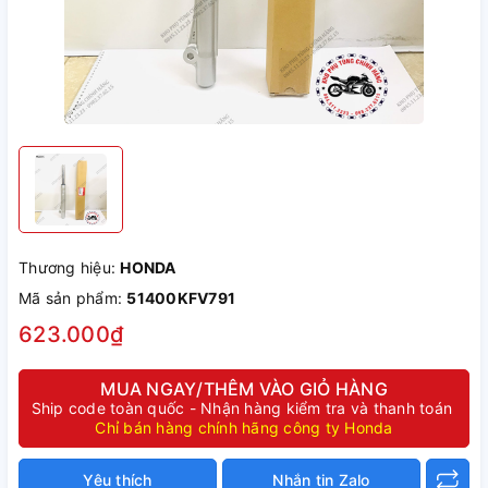
Thương hiệu:
HONDA
Mã sản phẩm:
51400KFV791
623.000₫
MUA NGAY/THÊM VÀO GIỎ HÀNG
Ship code toàn quốc - Nhận hàng kiểm tra và thanh toán
Chỉ bán hàng chính hãng công ty Honda
Yêu thích
Nhắn tin Zalo