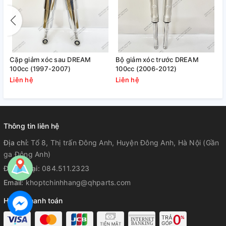
Cặp giảm xóc sau DREAM
Bộ giảm xóc trước DREAM
100cc (1997-2007)
100cc (2006-2012)
Liên hệ
Liên hệ
Thông tin liên hệ
Địa chỉ:
Tổ 8, Thị trấn Đông Anh, Huyện Đông Anh, Hà Nội (Gần
ga Đông Anh)
Điện thoại:
084.511.2323
Email:
khoptchinhhang@qhparts.com
Hỗ trợ thanh toán