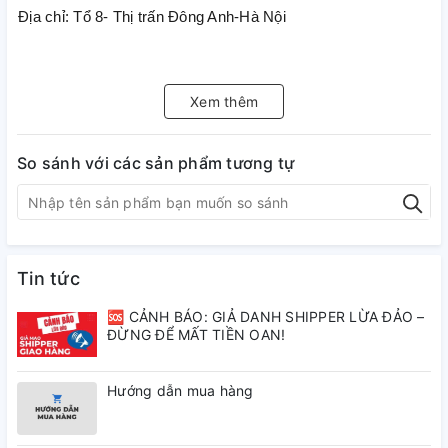
Địa chỉ: Tổ 8- Thị trấn Đông Anh-Hà Nội
Xem thêm
So sánh với các sản phẩm tương tự
Tin tức
🆘 CẢNH BÁO: GIẢ DANH SHIPPER LỪA ĐẢO –
ĐỪNG ĐỂ MẤT TIỀN OAN!
Hướng dẫn mua hàng