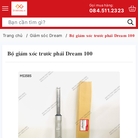
Gọi mua hàng:
084.511.2323
Trang chủ
Giảm sóc Dream
𝐁𝐨̣̂ 𝐠𝐢𝐚̉𝐦 𝐱𝐨́𝐜 𝐭𝐫𝐮̛𝐨̛́𝐜 𝐩𝐡𝐚̉𝐢 𝐃𝐫𝐞𝐚𝐦 𝟏𝟎𝟎
𝐁𝐨̣̂ 𝐠𝐢𝐚̉𝐦 𝐱𝐨́𝐜 𝐭𝐫𝐮̛𝐨̛́𝐜 𝐩𝐡𝐚̉𝐢 𝐃𝐫𝐞𝐚𝐦 𝟏𝟎𝟎