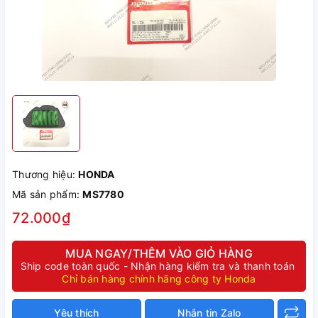
Thương hiệu:
HONDA
Mã sản phẩm:
MS7780
72.000₫
MUA NGAY/THÊM VÀO GIỎ HÀNG
Ship code toàn quốc - Nhận hàng kiểm tra và thanh toán
Chỉ bán hàng chính hãng công ty Honda
Yêu thích
Nhắn tin Zalo