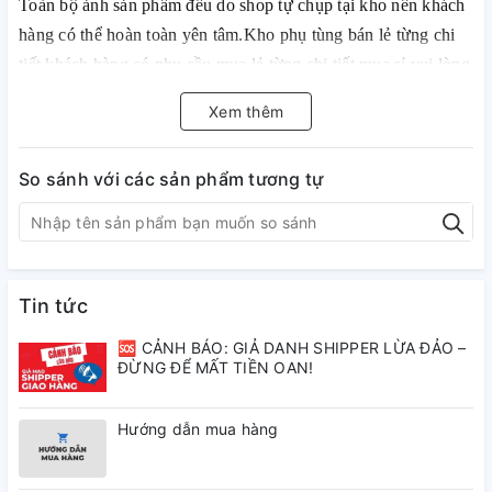
Toàn bộ ảnh sản phẩm đều do shop tự chụp tại kho nên khách
hàng có thể hoàn toàn yên tâm.Kho phụ tùng bán lẻ từng chi
tiết khách hàng có nhu cầu mua lẻ từng chi tiết,mua sỉ vui lòng
liên hệ cho shop nhé!
Xem thêm
=>.Lựa chọn Phụ tùng chính hiệu Honda để bảo vệ xe Honda
của bạ cũng là đảm bảo an toàn cho chính bạn!
So sánh với các sản phẩm tương tự
Tin tức
🆘 CẢNH BÁO: GIẢ DANH SHIPPER LỪA ĐẢO –
ĐỪNG ĐỂ MẤT TIỀN OAN!
Hướng dẫn mua hàng