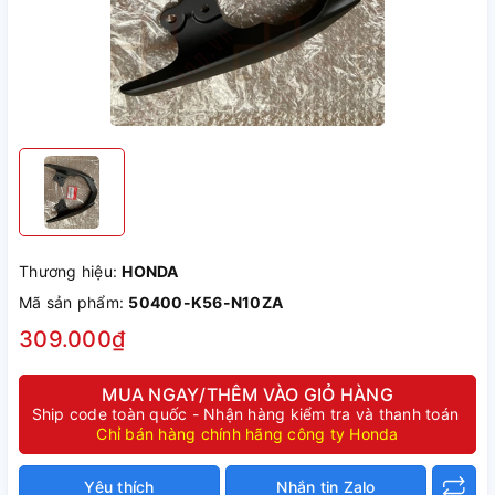
Thương hiệu:
HONDA
Mã sản phẩm:
50400-K56-N10ZA
309.000₫
MUA NGAY/THÊM VÀO GIỎ HÀNG
Ship code toàn quốc - Nhận hàng kiểm tra và thanh toán
Chỉ bán hàng chính hãng công ty Honda
Yêu thích
Nhắn tin Zalo