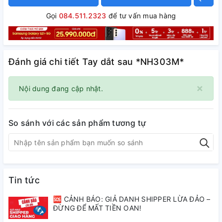
Gọi
084.511.2323
để tư vấn mua hàng
Đánh giá chi tiết Tay dắt sau *NH303M*
×
Nội dung đang cập nhật.
So sánh với các sản phẩm tương tự
Tin tức
🆘 CẢNH BÁO: GIẢ DANH SHIPPER LỪA ĐẢO –
ĐỪNG ĐỂ MẤT TIỀN OAN!