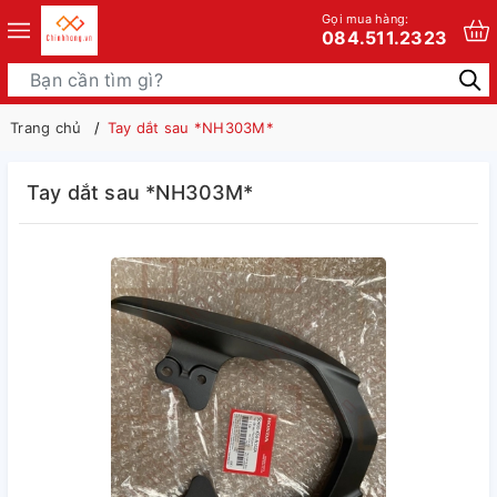
Gọi mua hàng:
084.511.2323
Trang chủ
Tay dắt sau *NH303M*
Tay dắt sau *NH303M*