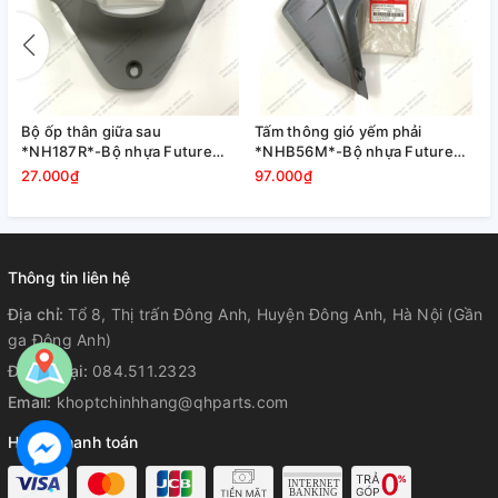
Bộ ốp thân giữa sau
Tấm thông gió yếm phải
*NH187R*-Bộ nhựa Future
*NHB56M*-Bộ nhựa Future
125-2019 màu trắng
125-2019 màu trắng
27.000₫
97.000₫
Thông tin liên hệ
Địa chỉ:
Tổ 8, Thị trấn Đông Anh, Huyện Đông Anh, Hà Nội (Gần
ga Đông Anh)
Điện thoại:
084.511.2323
Email:
khoptchinhhang@qhparts.com
Hỗ trợ thanh toán