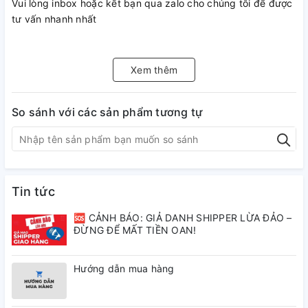
Vui lòng inbox hoặc kết bạn qua zalo cho chúng tôi để được
tư vấn nhanh nhất
Hotline/Zalo đặt hàng: 0845.11.23.23-098.237.6215
Xem thêm
UY TÍN- CHẤT LƯỢNG-LUÔN ĐẶT SỰ HÀI LÒNG CỦA
KHÁCH HÀNG LÊN HÀNG ĐẦU
So sánh với các sản phẩm tương tự
Tin tức
🆘 CẢNH BÁO: GIẢ DANH SHIPPER LỪA ĐẢO –
ĐỪNG ĐỂ MẤT TIỀN OAN!
Hướng dẫn mua hàng