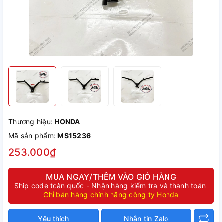
Thương hiệu:
HONDA
Mã sản phẩm:
MS15236
253.000₫
MUA NGAY/THÊM VÀO GIỎ HÀNG
Ship code toàn quốc - Nhận hàng kiểm tra và thanh toán
Chỉ bán hàng chính hãng công ty Honda
Yêu thích
Nhắn tin Zalo