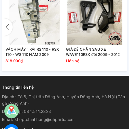
VÁCH MÁY TRÁI RS 110 - RSX
GIÁ ĐỂ CHÂN SAU XE
110 - WS 110 NĂM 2009
WAVE110RSX đời 2009 - 2012
818.000₫
Liên hệ
Thông tin liên hệ
Địa chỉ:
Tổ 8, Thị trấn Đông Anh, Huyện Đông Anh, Hà Nội (Gần
ga Đông Anh)
Điện thoại:
084.511.2323
Email:
khoptchinhhang@qhparts.com