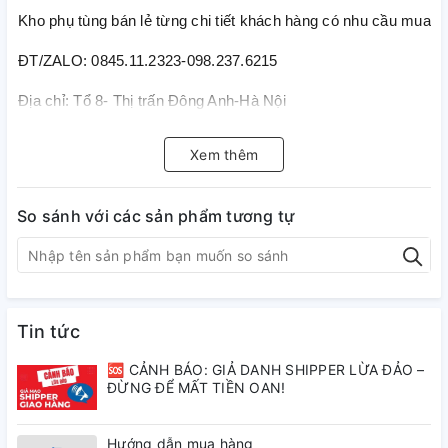
Kho phụ tùng bán lẻ từng chi tiết khách hàng có nhu cầu mua lẻ t
ĐT/ZALO: 0845.11.2323-098.237.6215
Địa chỉ: Tổ 8- Thị trấn Đông Anh-Hà Nội
Xem thêm
So sánh với các sản phẩm tương tự
Tin tức
🆘 CẢNH BÁO: GIẢ DANH SHIPPER LỪA ĐẢO –
ĐỪNG ĐỂ MẤT TIỀN OAN!
Hướng dẫn mua hàng