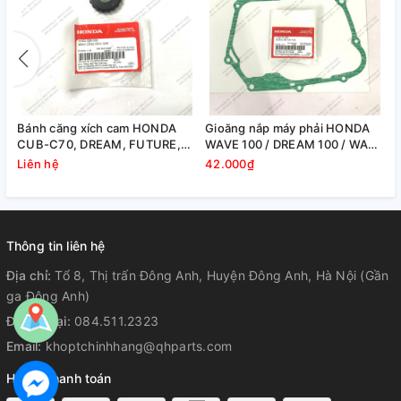
00
Bánh căng xích cam HONDA
Gioăng nắp máy phải HONDA
CUB-C70, DREAM, FUTURE,
WAVE 100 / DREAM 100 / WAVE
WAVE
ALPHA
Liên hệ
42.000₫
Thông tin liên hệ
Địa chỉ:
Tổ 8, Thị trấn Đông Anh, Huyện Đông Anh, Hà Nội (Gần
ga Đông Anh)
Điện thoại:
084.511.2323
Email:
khoptchinhhang@qhparts.com
Hỗ trợ thanh toán