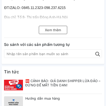
ĐT/ZALO: 0845.11.2323-098.237.6215
Địa chỉ: Tổ 8- Thị trấn Đông Anh-Hà Nội
Xem thêm
So sánh với các sản phẩm tương tự
Tin tức
🆘 CẢNH BÁO: GIẢ DANH SHIPPER LỪA ĐẢO –
ĐỪNG ĐỂ MẤT TIỀN OAN!
Hướng dẫn mua hàng