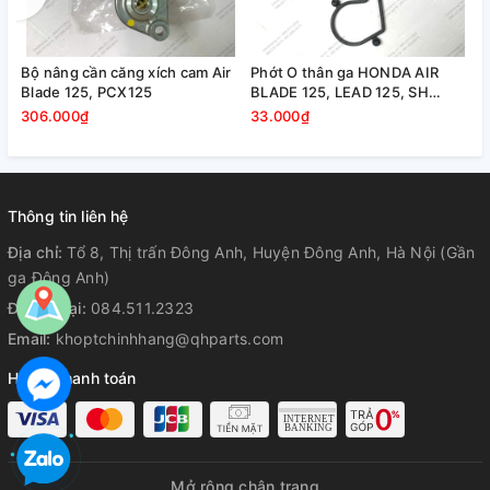
Tấm lọc gió HONDA Sh Mode
Lọc Khí HONDA Sh Mode, Air
Th
125 ( 2014-2018 )/ Air Blade
Blade 125 K27 2012-2018
HO
125/150 2013-2022 / Vario /
20
80.000₫
99.000₫
46
PCX 125
Thông tin liên hệ
Địa chỉ:
Tổ 8, Thị trấn Đông Anh, Huyện Đông Anh, Hà Nội (Gần
ga Đông Anh)
Điện thoại:
084.511.2323
Email:
khoptchinhhang@qhparts.com
Hỗ trợ thanh toán
Mở rộng chân trang