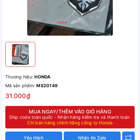
Thương hiệu:
HONDA
Mã sản phẩm:
MS20149
31.000₫
MUA NGAY/THÊM VÀO GIỎ HÀNG
Ship code toàn quốc - Nhận hàng kiểm tra và thanh toán
Chỉ bán hàng chính hãng công ty Honda
Yêu thích
Nhắn tin Zalo