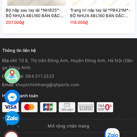
Bộ nắp sau tay lái *NHB25*-
Trang trí nắp tay lái *PB421M*-
-
BỘ NHỰA ABL160 BẢN ĐẶC
BỘ NHỰA ABL160 BẢN ĐẶC
BIỆT-XANH XÁM ĐEN-2022
BIỆT-XANH XÁM ĐEN-2022
207.000₫
116.000₫
Thông tin liên hệ
Địa chỉ:
Tổ 8, Thị trấn Đông Anh, Huyện Đông Anh, Hà Nội (Gần
ga Đông Anh)
Điện thoại:
084.511.2323
Email:
khoptchinhhang@qhparts.com
Hỗ trợ thanh toán
Mở rộng chân trang