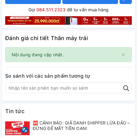
Gọi
084.511.2323
để tư vấn mua hàng
Đánh giá chi tiết Thân máy trái
×
Nội dung đang cập nhật.
So sánh với các sản phẩm tương tự
Tin tức
🆘 CẢNH BÁO: GIẢ DANH SHIPPER LỪA ĐẢO –
ĐỪNG ĐỂ MẤT TIỀN OAN!