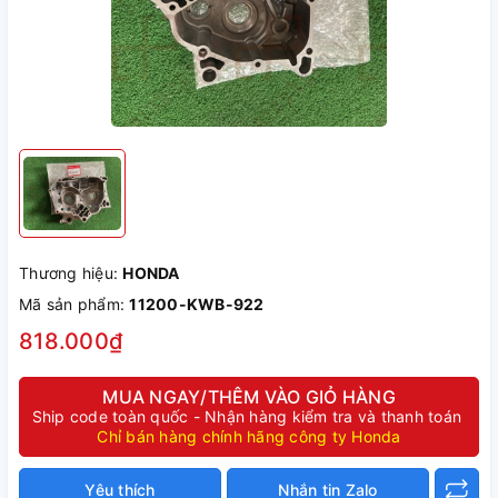
Thương hiệu:
HONDA
Mã sản phẩm:
11200-KWB-922
818.000₫
MUA NGAY/THÊM VÀO GIỎ HÀNG
Ship code toàn quốc - Nhận hàng kiểm tra và thanh toán
Chỉ bán hàng chính hãng công ty Honda
Yêu thích
Nhắn tin Zalo