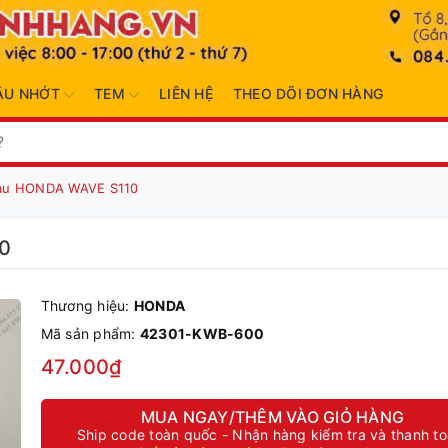
ẦU NHỚT
TEM
LIÊN HỆ
THEO DÕI ĐƠN HÀNG
sau HONDA WAVE S110
10
Thương hiệu:
HONDA
Mã sản phẩm:
42301-KWB-600
47.000₫
MUA NGAY/THÊM VÀO GIỎ HÀNG
Ship code toàn quốc - Nhận hàng kiểm tra và thanh t