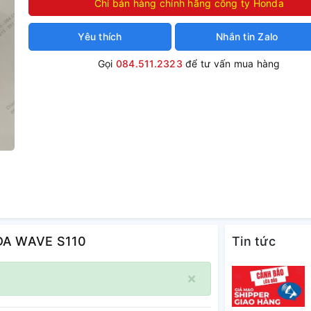
Chỉ bán hàng chính hãng công ty Honda
Yêu thích
Nhắn tin Zalo
Gọi
084.511.2323
để tư vấn mua hàng
NDA WAVE S110
Tin tức
×