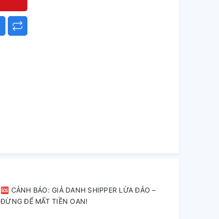
🆘 CẢNH BÁO: GIẢ DANH SHIPPER LỪA ĐẢO –
ĐỪNG ĐỂ MẤT TIỀN OAN!