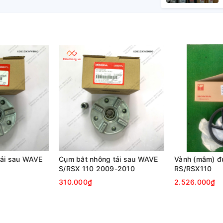
tải sau WAVE
Cụm bắt nhông tải sau WAVE
Vành (mâm) đ
S/RSX 110 2009-2010
RS/RSX110
310.000₫
2.526.000₫