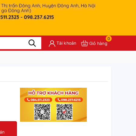
0
Tài khoản
Giỏ hàng
oán