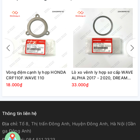
g đệm cạnh ly hợp HONDA
Lò xo vênh ly hợp sơ cấp WAVE
Vòng đệm
110F.WAVE 110
ALPHA 2017 - 2020, DREAM
FUTURE
110
000₫
33.000₫
27.000₫
Thông tin liên hệ
Địa chỉ:
Tổ 8, Thị trấn Đông Anh, Huyện Đông Anh, Hà Nội (Gần
ga Đông Anh)
Điện thoại:
084.511.2323