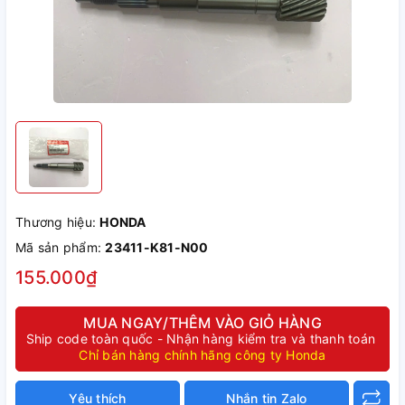
Thương hiệu:
HONDA
Mã sản phẩm:
23411-K81-N00
155.000₫
MUA NGAY/THÊM VÀO GIỎ HÀNG
Ship code toàn quốc - Nhận hàng kiểm tra và thanh toán
Chỉ bán hàng chính hãng công ty Honda
Yêu thích
Nhắn tin Zalo