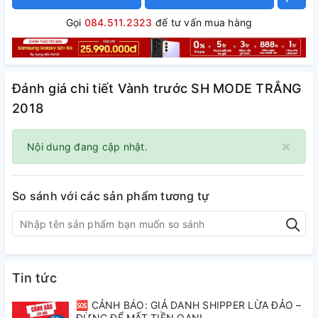
Gọi
084.511.2323
để tư vấn mua hàng
Đánh giá chi tiết Vành trước SH MODE TRẮNG
2018
×
Nội dung đang cập nhật.
So sánh với các sản phẩm tương tự
Tin tức
🆘 CẢNH BÁO: GIẢ DANH SHIPPER LỪA ĐẢO –
ĐỪNG ĐỂ MẤT TIỀN OAN!