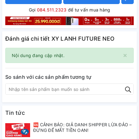
Gọi
084.511.2323
để tư vấn mua hàng
Đánh giá chi tiết XY LANH FUTURE NEO
×
Nội dung đang cập nhật.
So sánh với các sản phẩm tương tự
Tin tức
🆘 CẢNH BÁO: GIẢ DANH SHIPPER LỪA ĐẢO –
ĐỪNG ĐỂ MẤT TIỀN OAN!