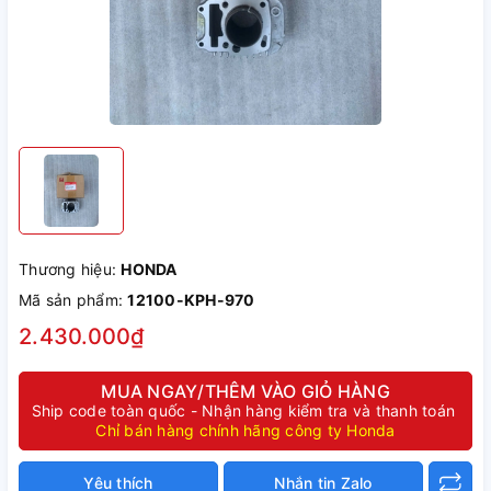
Thương hiệu:
HONDA
Mã sản phẩm:
12100-KPH-970
2.430.000₫
MUA NGAY/THÊM VÀO GIỎ HÀNG
Ship code toàn quốc - Nhận hàng kiểm tra và thanh toán
Chỉ bán hàng chính hãng công ty Honda
Yêu thích
Nhắn tin Zalo